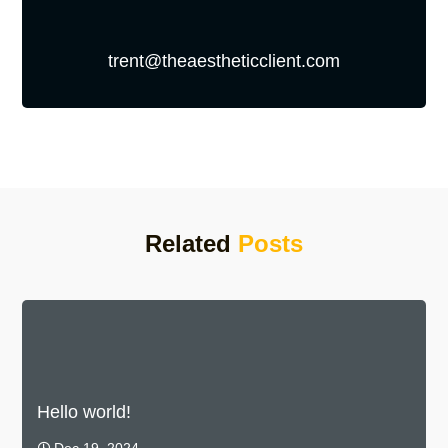
trent@theaestheticclient.com
Related
Posts
Hello world!
Dec 19, 2024
