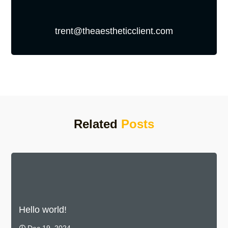
trent@theaestheticclient.com
Related
Posts
Hello world!
Dec 19, 2024
